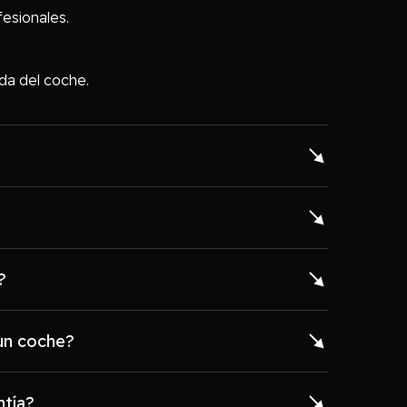
fesionales.
da del coche.
?
 un coche?
ntía?