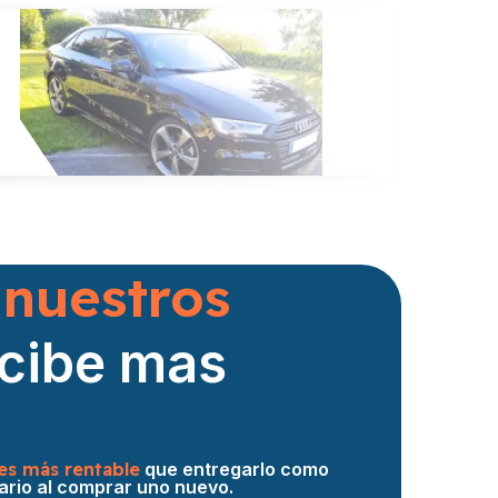
Vendid
Audi A3
Hace 12 h
 nuestros
ecibe mas
es más rentable
que entregarlo como
ario al comprar uno nuevo.