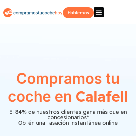
Hablemos
Vende Tu Coche
Sobre Nosotros
¿Como Funciona?
Recogida Fácil
Compramos tu
Calafell
coche en
El 84% de nuestros clientes gana más que en
concesionarios*
Obtén una tasación instantánea online