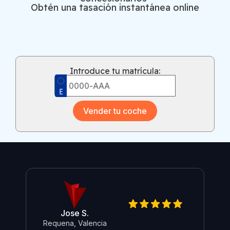
Obtén una tasación instantánea online
Introduce tu matrícula:
Vender tu coche
Jose S.
Requena, Valencia
O