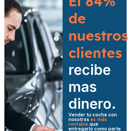
El 84%
de
nuestros
clientes
recibe
mas
dinero.
Vender tu coche con
nosotros
es más
rentable
que
entregarlo como parte