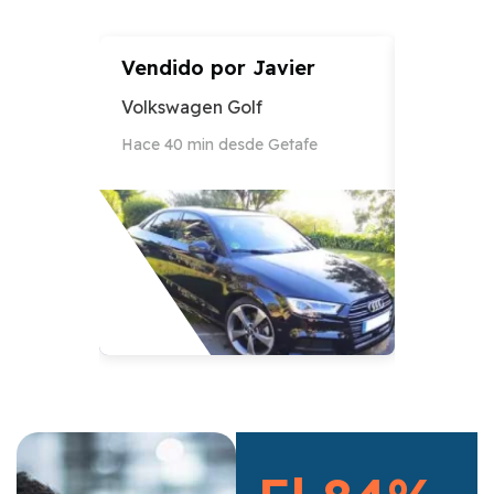
Vendido por
Javier
Vendid
Volkswagen Golf
Audi A3
Hace 40 min desde Getafe
Hace 12 h