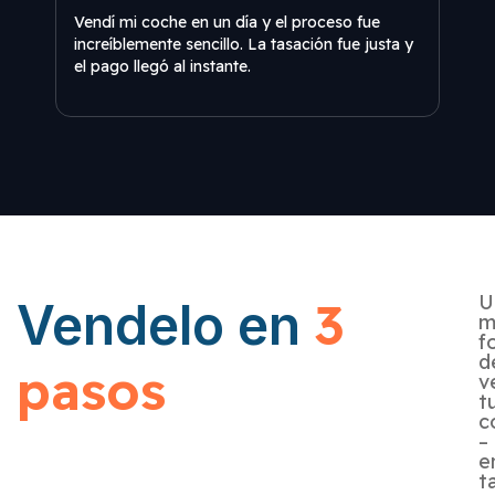
Vendí mi coche en un día y el proceso fue
Una 
increíblemente sencillo. La tasación fue justa y
expe
el pago llegó al instante.
en C
U
3
Vendelo en
m
f
d
pasos
v
t
c
–
e
t