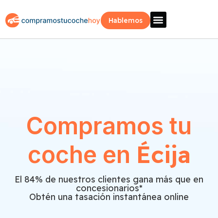
Hablemos
Vende Tu Coche
Sobre Nosotros
¿Como Funciona?
Recogida Fácil
Compramos tu
Écija
coche en
El 84% de nuestros clientes gana más que en
concesionarios*
Obtén una tasación instantánea online