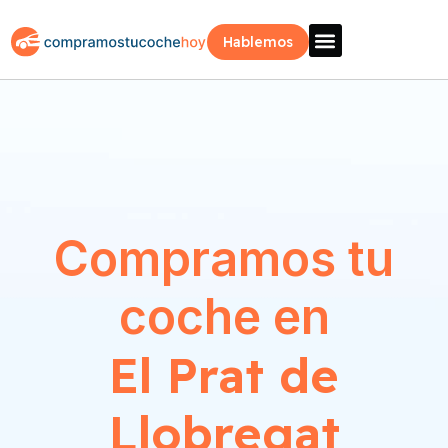
Hablemos
Vende Tu Coche
Sobre Nosotros
¿Como Funciona?
Recogida Fácil
Compramos tu
coche en
El Prat de
Llobregat