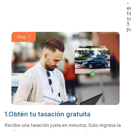
–
e
t
s
3
p
1.Obtén tu tasación gratuita
Recibe una tasación justa en minutos. Solo ingresa la