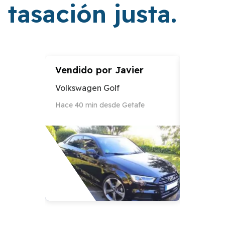
tasación justa.
Vendido por
Javier
Vendid
Volkswagen Golf
Audi A3
Hace 40 min desde Getafe
Hace 12 h