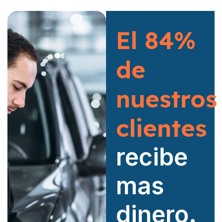
El 84%
de
nuestros
clientes
recibe
mas
dinero.