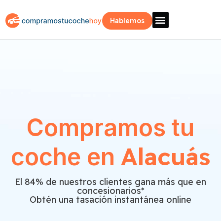
Hablemos
Vende Tu Coche
Sobre Nosotros
¿Como Funciona?
Recogida Fácil
Compramos tu
Alacuás
coche en
El 84% de nuestros clientes gana más que en
concesionarios*
Obtén una tasación instantánea online