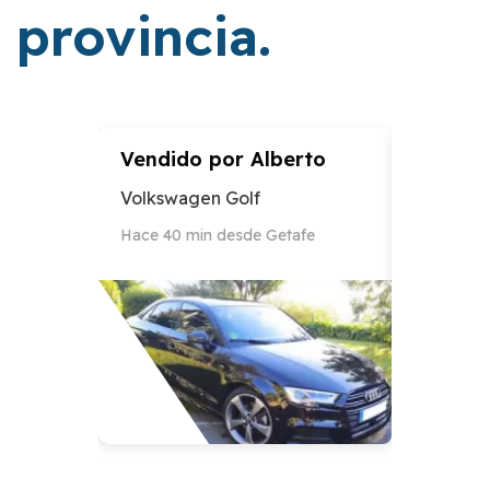
provincia.
Vendido por
Alberto
Vendid
Volkswagen Golf
Audi A3
Hace 40 min desde Getafe
Hace 12 h