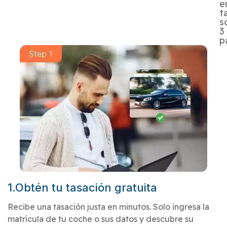
e
t
s
3
p
1.Obtén tu tasación gratuita
Recibe una tasación justa en minutos. Solo ingresa la
matrícula de tu coche o sus datos y descubre su