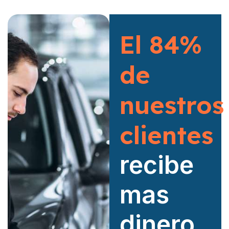
El 84%
de
nuestros
clientes
recibe
mas
dinero.