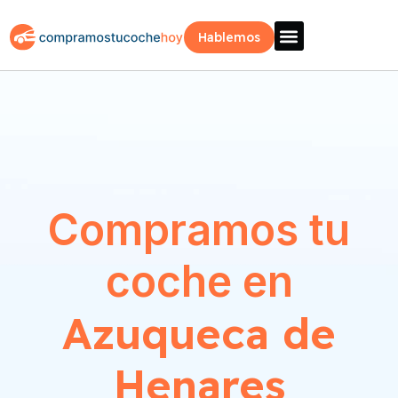
Hablemos
Vende Tu Coche
Sobre Nosotros
¿Como Funciona?
Recogida Fácil
Compramos tu
coche en
Azuqueca de
Henares