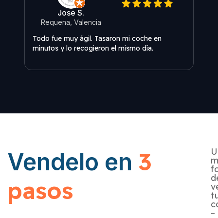
Jose S.
Requena, Valencia
O
Todo fue muy ágil. Tasaron mi coche en
Exce
minutos y lo recogieron el mismo día.
U
3
Vendelo en
m
f
d
pasos
v
t
c
–