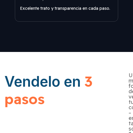
Todo
Excelente trato y transparencia en cada paso.
minu
U
3
Vendelo en
m
f
d
pasos
v
t
c
–
e
t
s