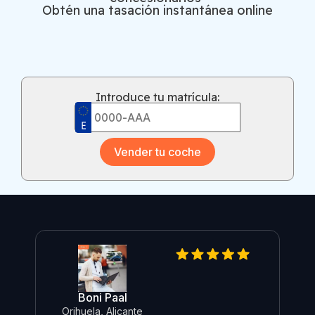
Obtén una tasación instantánea online
Introduce tu matrícula:
Vender tu coche
Boni Paal
Re
Orihuela, Alicante