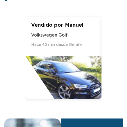
Vendido por
Manuel
Vendid
Volkswagen Golf
Audi A3
Hace 40 min desde Getafe
Hace 12 h