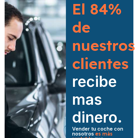
El 84%
de
nuestros
clientes
recibe
mas
dinero.
Vender tu coche con
nosotros
es más