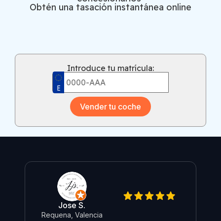
Obtén una tasación instantánea online
Introduce tu matrícula:
Vender tu coche
Jose S.
Requena, Valencia
O