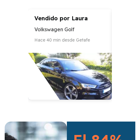
Vendido por
Laura
Vendid
Volkswagen Golf
Audi A3
Hace 40 min desde Getafe
Hace 12 h