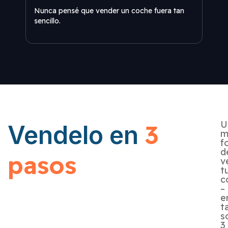
Nunca pensé que vender un coche fuera tan
Me s
sencillo.
U
3
Vendelo en
m
f
d
pasos
v
t
c
–
e
t
s
3