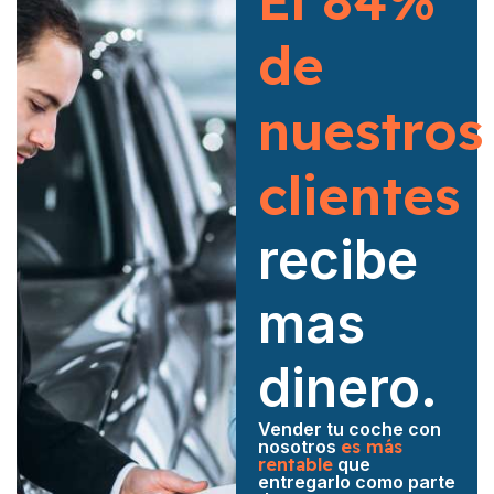
El 84%
de
nuestros
clientes
recibe
mas
dinero.
Vender tu coche con
nosotros
es más
rentable
que
entregarlo como parte