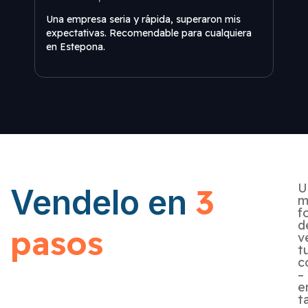
Una empresa seria y rápida, superaron mis
No c
expectativas. Recomendable para cualquiera
En un
en Estepona.
¡geni
U
3
Vendelo en
m
f
d
pasos
v
t
c
–
e
t