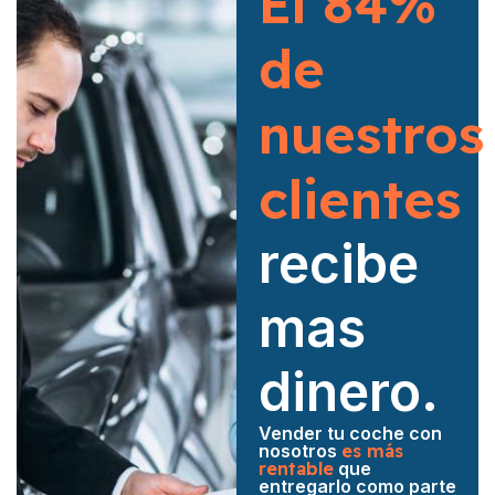
El 84%
de
nuestros
clientes
recibe
mas
dinero.
Vender tu coche con
nosotros
es más
rentable
que
entregarlo como parte