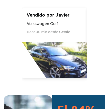
Vendido por
Javier
Vendid
Volkswagen Golf
Audi A3
Hace 40 min desde Getafe
Hace 12 h