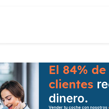
El 84% de
clientes
r
dinero.
Vender tu coche con nosotros