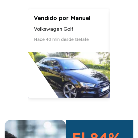
Vendido por
Manuel
Vendid
Volkswagen Golf
Audi A3
Hace 40 min desde Getafe
Hace 12 h