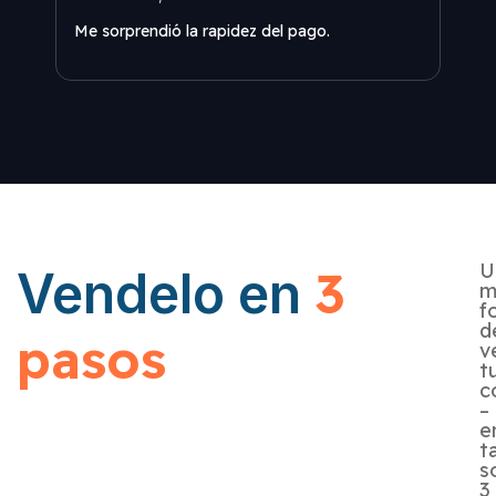
Me sorprendió la rapidez del pago.
Una 
U
3
Vendelo en
m
f
d
pasos
v
t
c
–
e
t
s
3