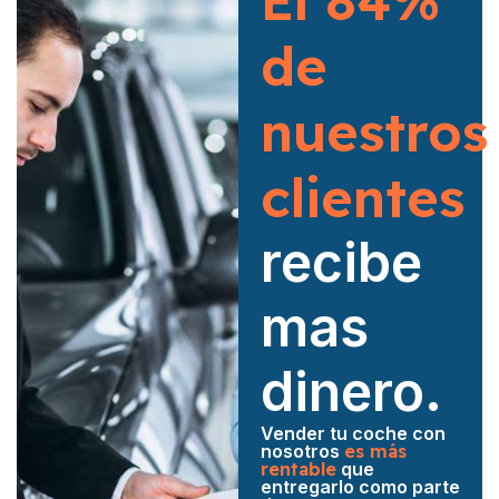
El 84%
de
nuestros
clientes
recibe
mas
dinero.
Vender tu coche con
nosotros
es más
rentable
que
entregarlo como parte