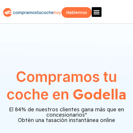
Hablemos
Vende Tu Coche
Sobre Nosotros
¿Como Funciona?
Recogida Fácil
Compramos tu
Godella
coche en
El 84% de nuestros clientes gana más que en
concesionarios*
Obtén una tasación instantánea online