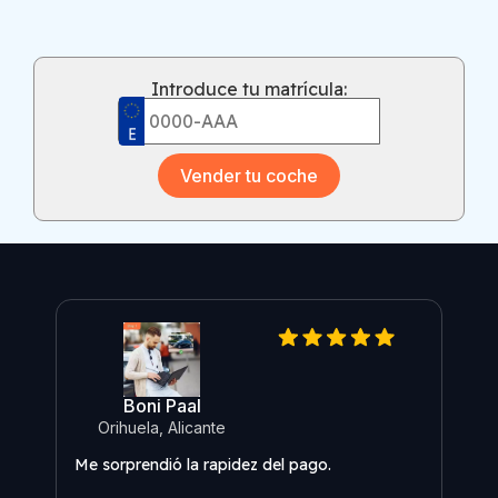
Introduce tu matrícula:
Vender tu coche
Boni Paal
Orihuela, Alicante
O
Me sorprendió la rapidez del pago.
Me s