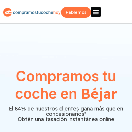
Hablemos
Vende Tu Coche
Sobre Nosotros
¿Como Funciona?
Recogida Fácil
Compramos tu
Béjar
coche en
El 84% de nuestros clientes gana más que en
concesionarios*
Obtén una tasación instantánea online