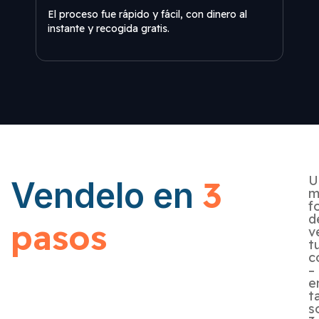
El proceso fue rápido y fácil, con dinero al
El pr
instante y recogida gratis.
insta
U
3
Vendelo en
m
f
d
pasos
v
t
c
–
e
t
s