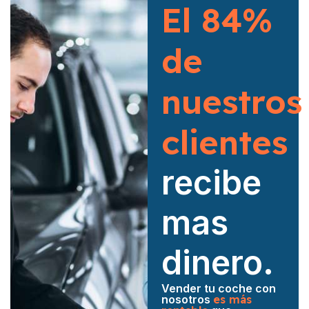
El 84%
de
nuestros
clientes
recibe
mas
dinero.
Vender tu coche con
nosotros
es más