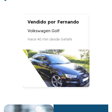
Vendido por
Fernando
Vendid
Volkswagen Golf
Audi A3
Hace 40 min desde Getafe
Hace 12 h