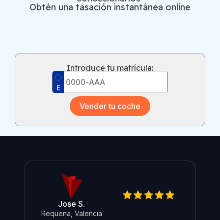
Obtén una tasación instantánea online
Introduce tu matrícula:
Vender tu coche
Jose S.
Requena, Valencia
Re