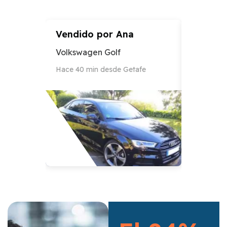
Vendido por
Ana
Vendid
Volkswagen Golf
Audi A3
Hace 40 min desde Getafe
Hace 12 h