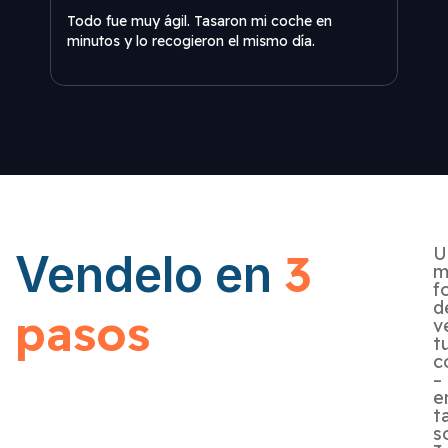
Todo
Todo fue muy ágil. Tasaron mi coche en
minu
minutos y lo recogieron el mismo día.
U
3
Vendelo en
m
f
d
pasos
v
t
c
–
e
t
s