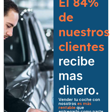
El 84%
de
nuestros
clientes
recibe
mas
dinero.
Vender tu coche con
nosotros
es más
rentable
que
entregarlo como parte