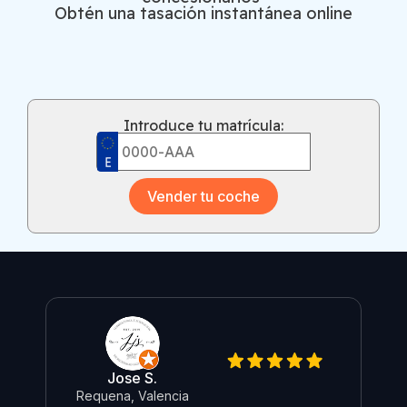
Obtén una tasación instantánea online
Introduce tu matrícula:
Vender tu coche
Jose S.
Re
Requena, Valencia