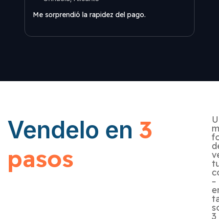
Me s
Me sorprendió la rapidez del pago.
U
3
Vendelo en
m
f
d
pasos
v
t
c
–
e
t
s
3