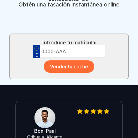
Obtén una tasación instantánea online
Introduce tu matrícula:
Vender tu coche
Boni Paal
O
Orihuela, Alicante