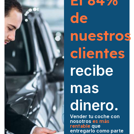
El 84%
de
nuestros
clientes
recibe
mas
dinero.
Vender tu coche con
nosotros
es más
rentable
que
entregarlo como parte