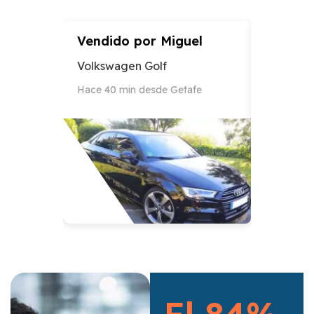
Vendido por
Miguel
Vendid
Volkswagen Golf
Audi A3
Hace 40 min desde Getafe
Hace 12 h