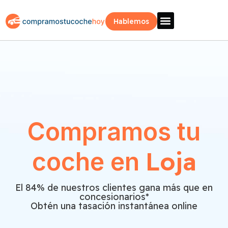
Hablemos
Vende Tu Coche
Sobre Nosotros
¿Como Funciona?
Recogida Fácil
Compramos tu
Loja
coche en
El 84% de nuestros clientes gana más que en
concesionarios*
Obtén una tasación instantánea online