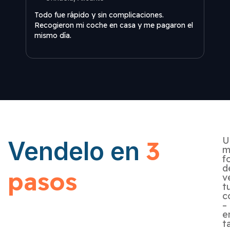
Todo
Todo fue rápido y sin complicaciones.
Reco
Recogieron mi coche en casa y me pagaron el
mism
mismo día.
U
3
Vendelo en
m
f
d
pasos
v
t
c
–
e
t