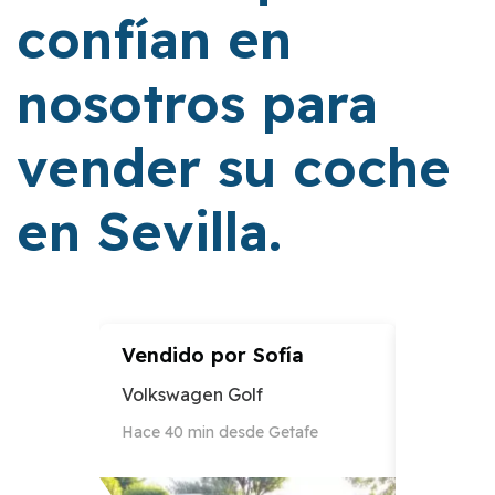
confían en
nosotros para
vender su coche
en Sevilla.
Vendido por
Sofía
Vendid
Volkswagen Golf
Audi A3
Hace 40 min desde Getafe
Hace 12 h