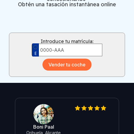
Obtén una tasación instantánea online
Introduce tu matrícula:
Vender tu coche
Boni Paal
O
Orihuela, Alicante