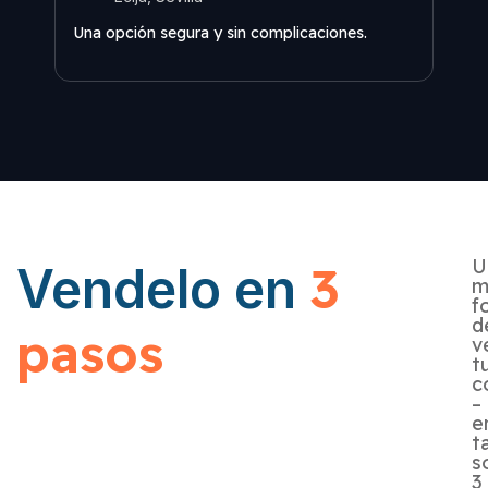
Nunc
Una opción segura y sin complicaciones.
senci
U
3
Vendelo en
m
f
d
pasos
v
t
c
–
e
t
s
3