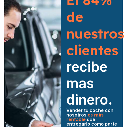
El 84%
de
nuestros
clientes
recibe
mas
dinero.
Vender tu coche con
nosotros
es más
rentable
que
entregarlo como parte