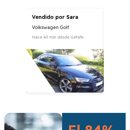
Vendido por
Sara
Vendid
Volkswagen Golf
Audi A3
Hace 40 min desde Getafe
Hace 12 h