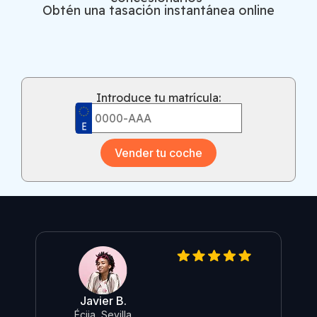
Obtén una tasación instantánea online
Introduce tu matrícula:
Vender tu coche
Javier B.
Re
Écija, Sevilla