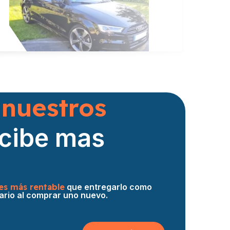
Audi A3
Hace 12 h
 nuestros
ecibe mas
es más rentable
que entregarlo como
ario al comprar uno nuevo.