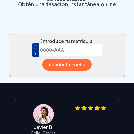
Obtén una tasación instantánea online
Introduce tu matrícula:
Vender tu coche
Javier B.
O
Écija, Sevilla