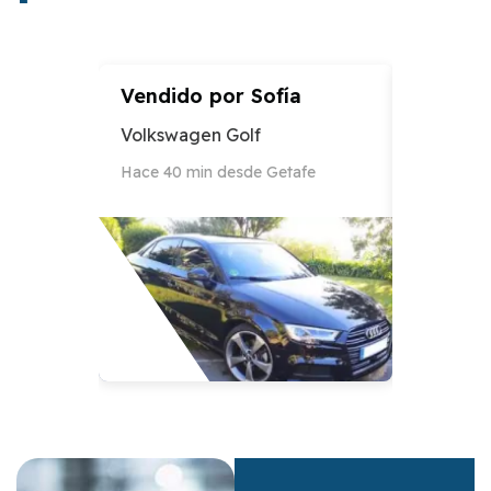
Vendido por
Sofía
Vendid
Volkswagen Golf
Audi A3
Hace 40 min desde Getafe
Hace 12 h