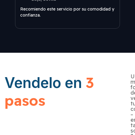
Fuer
Recomiendo este servicio por su comodidad y
sin 
confianza.
U
3
Vendelo en
m
f
d
pasos
v
t
c
–
e
t
s