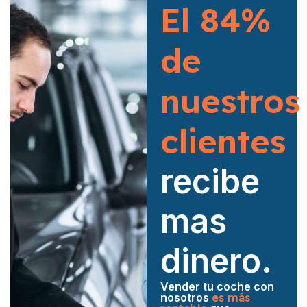
El 84%
de
nuestros
clientes
recibe
mas
dinero.
Vender tu coche con
nosotros
es más