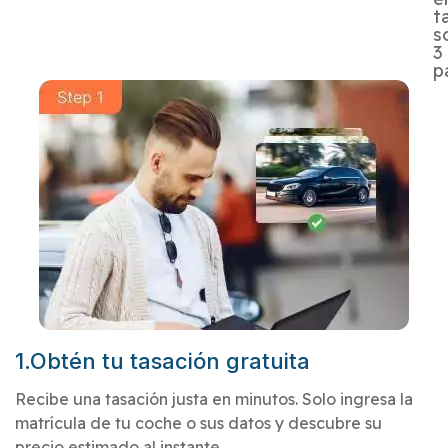
t
s
3
p
1.Obtén tu tasación gratuita
Recibe una tasación justa en minutos. Solo ingresa la
matrícula de tu coche o sus datos y descubre su
precio estimado al instante.