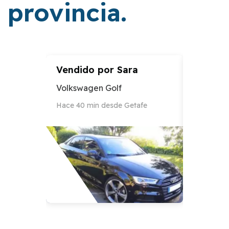
provincia.
Vendido por
Sara
Vendid
Volkswagen Golf
Audi A3
Hace 40 min desde Getafe
Hace 12 h