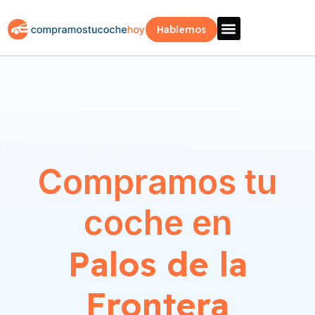
Hablemos
Vende Tu Coche
Sobre Nosotros
¿Como Funciona?
Recogida Fácil
Compramos tu
coche en
Palos de la
Frontera