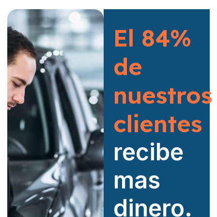
El 84%
de
nuestros
clientes
recibe
mas
dinero.