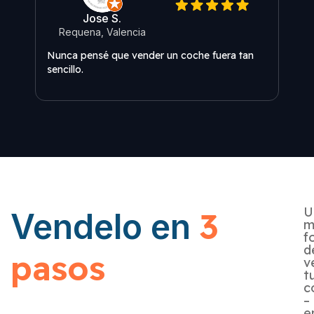
Jose S.
Requena, Valencia
O
Nunca pensé que vender un coche fuera tan
Me s
sencillo.
U
3
Vendelo en
m
f
d
pasos
v
t
c
–
e