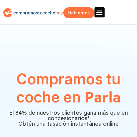
Hablemos
Vende Tu Coche
Sobre Nosotros
¿Como Funciona?
Recogida Fácil
Compramos tu
Parla
coche en
El 84% de nuestros clientes gana más que en
concesionarios*
Obtén una tasación instantánea online