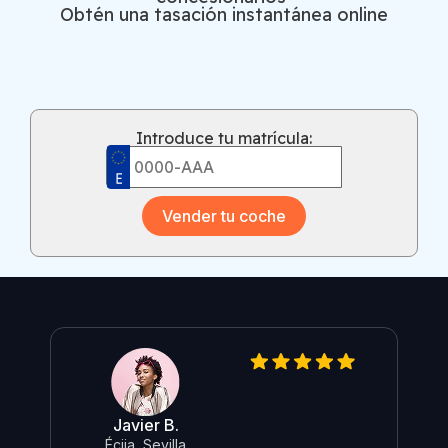
Obtén una tasación instantánea online
Introduce tu matrícula:
Vender tu coche
Javier B.
O
Écija, Sevilla