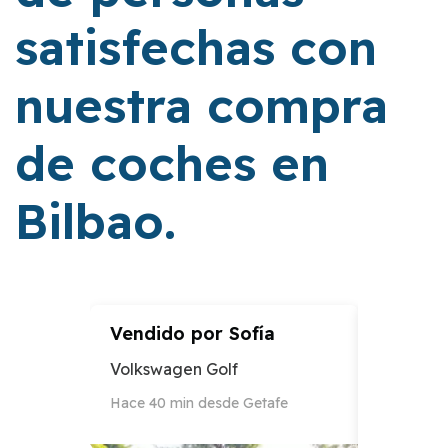
satisfechas con
nuestra compra
de coches en
Bilbao.
Vendido por
Sofía
Vendid
Volkswagen Golf
Audi A3
Hace 40 min desde Getafe
Hace 12 h