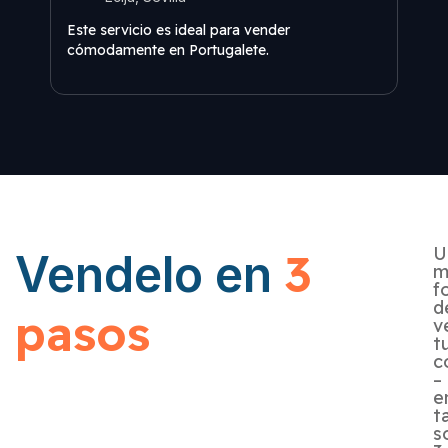
La r
Este servicio es ideal para vender
inme
cómodamente en Portugalete.
U
3
Vendelo en
m
f
d
pasos
v
t
c
–
e
t
s