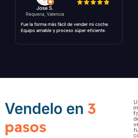
Jose S.
Re
Requena, Valencia
Fue 
Fue la forma más fácil de vender mi coche.
Equi
Equipo amable y proceso súper eficiente.
U
3
Vendelo en
m
f
d
pasos
v
t
c