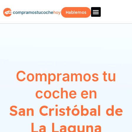
Hablemos
Vende Tu Coche
Sobre Nosotros
¿Como Funciona?
Recogida Fácil
Compramos tu
coche en
San Cristóbal de
La Laguna