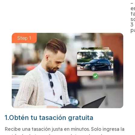
–
e
t
s
3
p
1.Obtén tu tasación gratuita
Recibe una tasación justa en minutos. Solo ingresa la