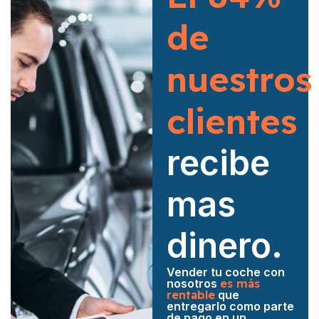
de
nuestros
clientes
recibe
mas
dinero.
Vender tu coche con
nosotros
es más
rentable
que
entregarlo como parte
de pago en un