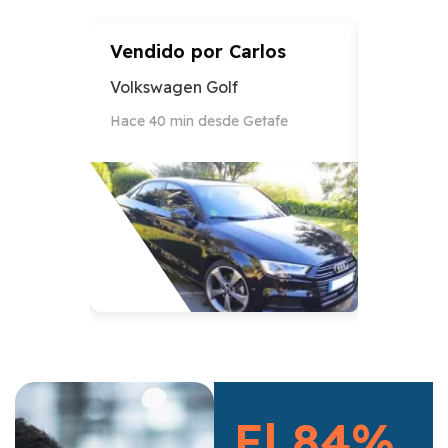
Vendido por
Carlos
Vendid
Volkswagen Golf
Audi A3
Hace 40 min desde Getafe
Hace 12 h
El 84%