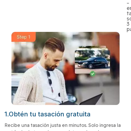
–
e
t
s
3
p
1.Obtén tu tasación gratuita
Recibe una tasación justa en minutos. Solo ingresa la