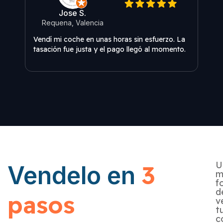
Jose S.
Requena, Valencia
O
Vendí mi coche en unas horas sin esfuerzo. La
El se
tasación fue justa y el pago llegó al momento.
Reco
Sant
U
3
Vendelo en
m
f
d
pasos
v
t
c