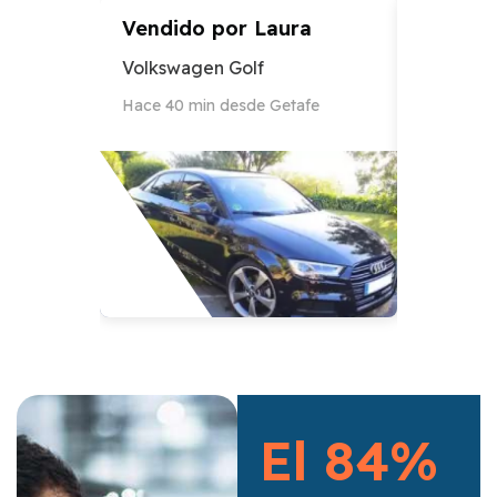
Vendido por
Laura
Vendid
Volkswagen Golf
Audi A3
Hace 40 min desde Getafe
Hace 12 h
El 84%