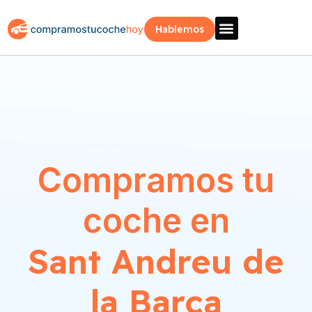
Hablemos
Vende Tu Coche
Sobre Nosotros
¿Como Funciona?
Recogida Fácil
Compramos tu
coche en
Sant Andreu de
la Barca