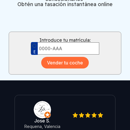
Obtén una tasación instantánea online
Introduce tu matrícula:
Vender tu coche
Jose S.
Re
Requena, Valencia