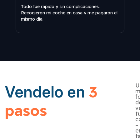
Todo
Todo fue rápido y sin complicaciones.
Reco
Recogieron mi coche en casa y me pagaron el
mism
mismo día.
U
3
Vendelo en
m
f
d
pasos
v
t
c
–
e
t