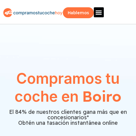
Hablemos
Vende Tu Coche
Sobre Nosotros
¿Como Funciona?
Recogida Fácil
Compramos tu
Boiro
coche en
El 84% de nuestros clientes gana más que en
concesionarios*
Obtén una tasación instantánea online