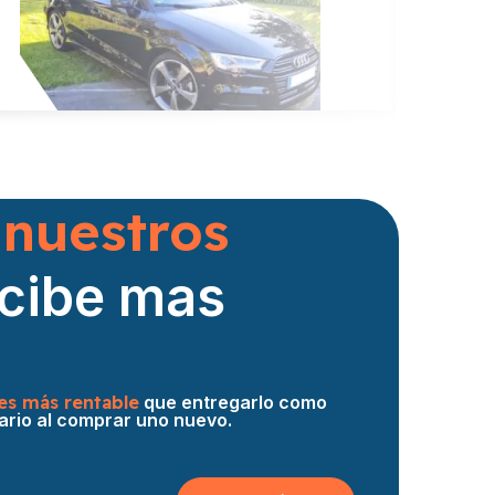
Audi A3
Hace 12 h
 nuestros
ecibe mas
es más rentable
que entregarlo como
ario al comprar uno nuevo.