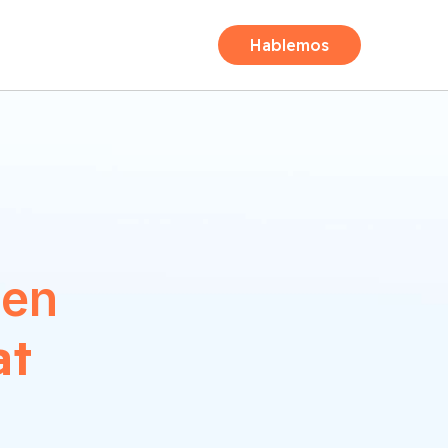
Hablemos
 en
at