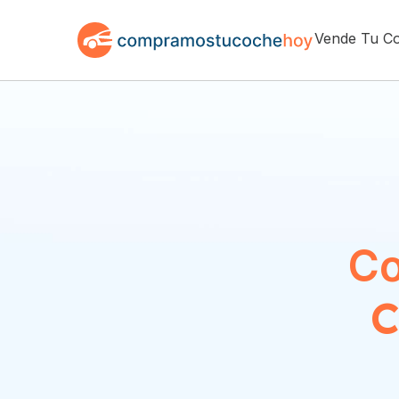
Vende Tu C
Co
C