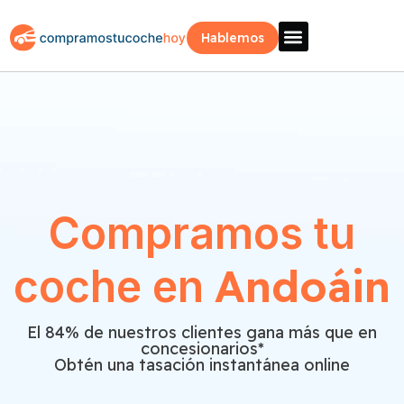
Hablemos
Vende Tu Coche
Sobre Nosotros
¿Como Funciona?
Recogida Fácil
Compramos tu
Andoáin
coche en
El 84% de nuestros clientes gana más que en
concesionarios*
Obtén una tasación instantánea online