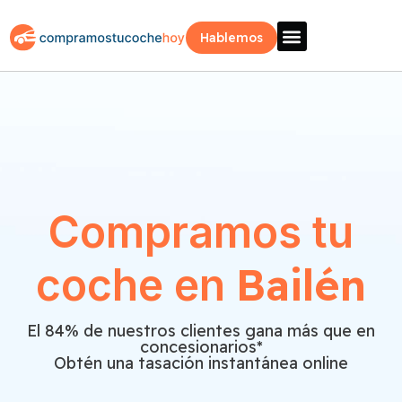
Hablemos
Vende Tu Coche
Sobre Nosotros
¿Como Funciona?
Recogida Fácil
Compramos tu
Bailén
coche en
El 84% de nuestros clientes gana más que en
concesionarios*
Obtén una tasación instantánea online