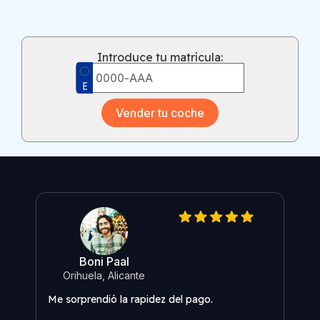
Introduce tu matrícula:
Vender tu coche
Boni Paal
O
Orihuela, Alicante
Me s
Me sorprendió la rapidez del pago.