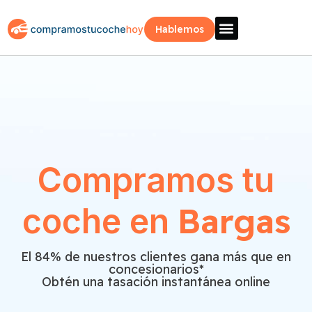
Hablemos
Vende Tu Coche
Sobre Nosotros
¿Como Funciona?
Recogida Fácil
Compramos tu
Bargas
coche en
El 84% de nuestros clientes gana más que en
concesionarios*
Obtén una tasación instantánea online