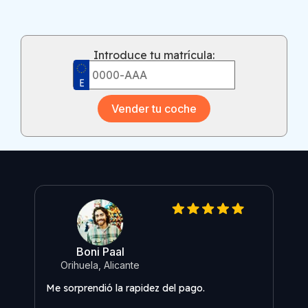
Introduce tu matrícula:
Vender tu coche
Boni Paal
O
Orihuela, Alicante
Me s
Me sorprendió la rapidez del pago.