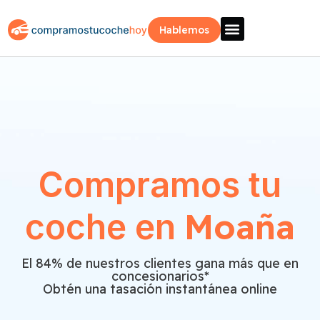
Hablemos
Vende Tu Coche
Sobre Nosotros
¿Como Funciona?
Recogida Fácil
Compramos tu
Moaña
coche en
El 84% de nuestros clientes gana más que en
concesionarios*
Obtén una tasación instantánea online